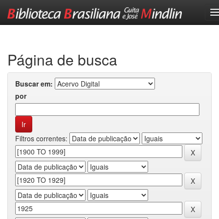
Skip
navigation
Página de busca
Buscar em:
por
Filtros correntes: