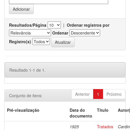
Resultados/Página
|
Ordenar registros por
Ordenar
Registro(s)
Resultado 1-1 de 1.
Anterior
1
Próximo
Conjunto de itens:
Pré-visualização
Data do
Título
Autor
documento
1925
Tratados
Cardi