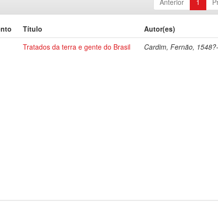
Anterior
1
P
ento
Título
Autor(es)
Tratados da terra e gente do Brasil
Cardim, Fernão, 1548?