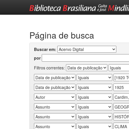
Skip
navigation
Página de busca
Buscar em:
por
Filtros correntes: