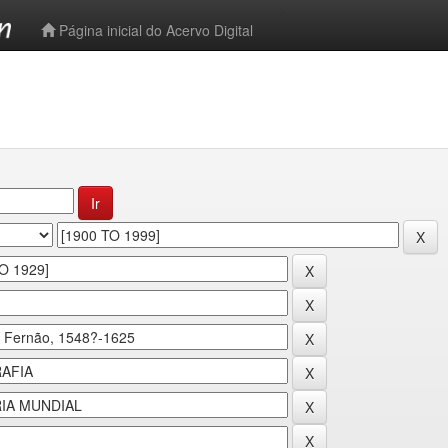
-->
Página inicial do Acervo Digital