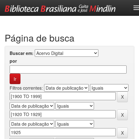
Skip
navigation
Página de busca
Buscar em:
por
Filtros correntes: