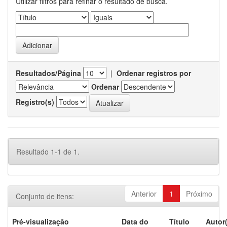
Utilizar filtros para refinar o resultado de busca.
Resultados/Página
|
Ordenar registros por
Ordenar
Registro(s)
Resultado 1-1 de 1.
Anterior
1
Próximo
Conjunto de itens:
Pré-visualização
Data do
Título
Autor