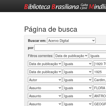
Skip
navigation
Página de busca
Buscar em:
por
Filtros correntes: