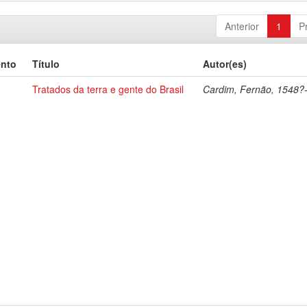
Anterior
1
P
ento
Título
Autor(es)
Tratados da terra e gente do Brasil
Cardim, Fernão, 1548?