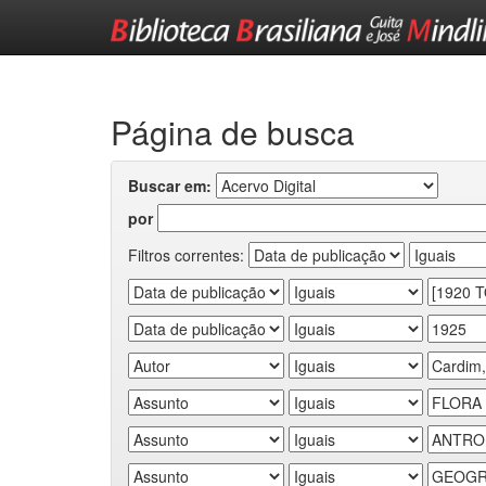
Skip
navigation
Página de busca
Buscar em:
por
Filtros correntes: