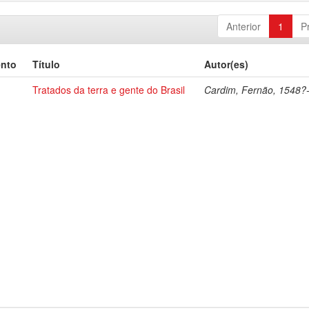
Anterior
1
P
ento
Título
Autor(es)
Tratados da terra e gente do Brasil
Cardim, Fernão, 1548?