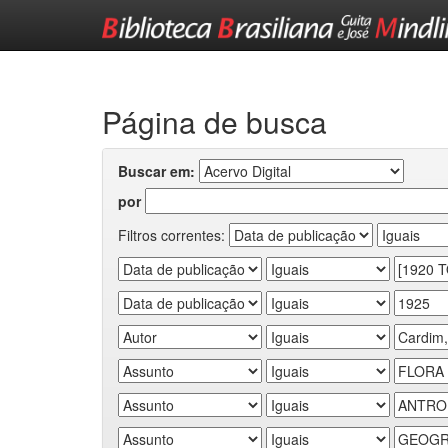
Skip
navigation
Página de busca
Buscar em:
por
Filtros correntes: