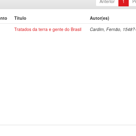
Anterior
1
P
ento
Título
Autor(es)
Tratados da terra e gente do Brasil
Cardim, Fernão, 1548?