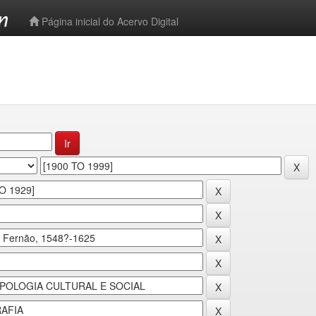
-->
Página inicial do Acervo Digital