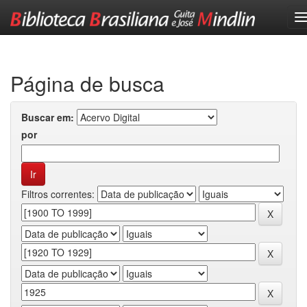
Skip
navigation
Página de busca
Buscar em:
por
Filtros correntes: