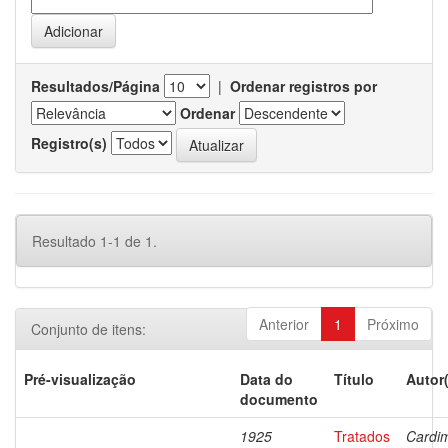
Resultados/Página
|
Ordenar registros por
Ordenar
Registro(s)
Resultado 1-1 de 1.
Anterior
1
Próximo
Conjunto de itens:
Pré-visualização
Data do
Título
Autor
documento
1925
Tratados
Cardi