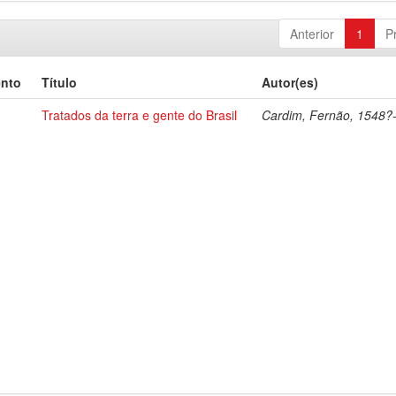
Anterior
1
P
ento
Título
Autor(es)
Tratados da terra e gente do Brasil
Cardim, Fernão, 1548?