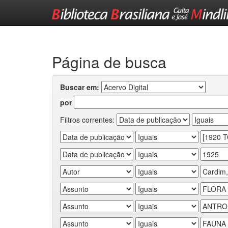
Skip
navigation
Página de busca
Buscar em:
por
Filtros correntes: