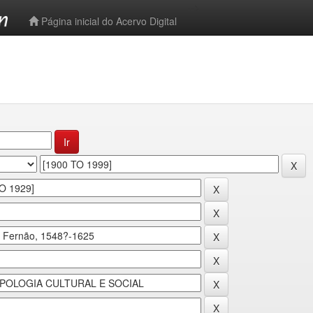
-->
Página inicial do Acervo Digital