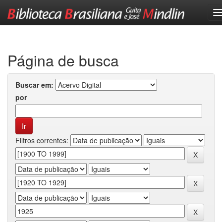
Skip
navigation
Página de busca
Buscar em:
por
Filtros correntes: