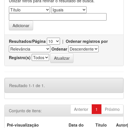
Utilizar filtros para refinar o resultado de busca.
Resultados/Página
|
Ordenar registros por
Ordenar
Registro(s)
Resultado 1-1 de 1.
Anterior
1
Próximo
Conjunto de itens:
Pré-visualização
Data do
Título
Autor