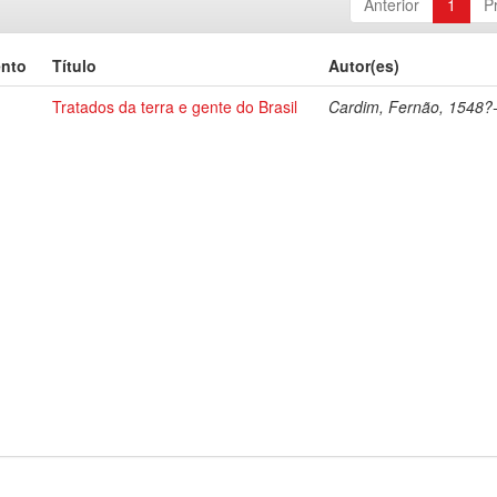
Anterior
1
P
ento
Título
Autor(es)
Tratados da terra e gente do Brasil
Cardim, Fernão, 1548?