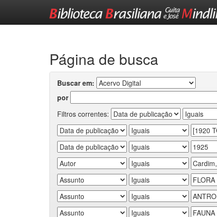
Skip
navigation
Página de busca
Buscar em:
por
Filtros correntes: