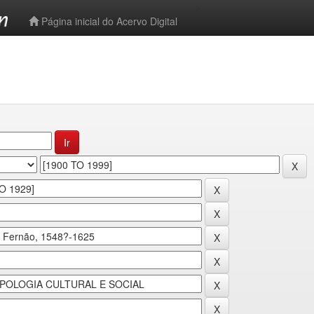
-->
Página inicial do Acervo Digital