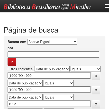
Skip
navigation
Página de busca
Buscar em:
por
Filtros correntes: