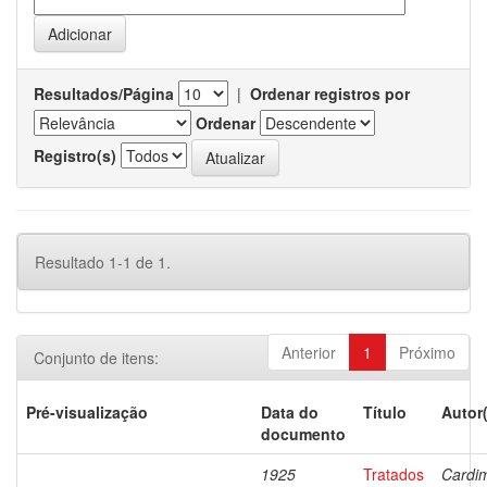
Resultados/Página
|
Ordenar registros por
Ordenar
Registro(s)
Resultado 1-1 de 1.
Anterior
1
Próximo
Conjunto de itens:
Pré-visualização
Data do
Título
Autor
documento
1925
Tratados
Cardi