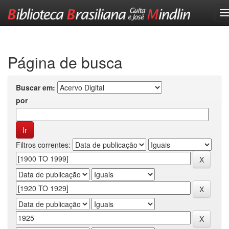
Skip
navigation
Página de busca
Buscar em:
por
Filtros correntes: