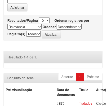
Resultados/Página
|
Ordenar registros por
Ordenar
Registro(s)
Resultado 1-1 de 1.
Anterior
1
Próximo
Conjunto de itens:
Pré-visualização
Data do
Título
Autor
documento
1925
Tratados
Cardi