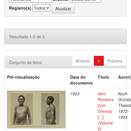
Registro(s)
Resultado 1-2 de 2.
Anterior
1
Próximo
Conjunto de itens:
Pré-visualização
Data do
Título
Autor(
documento
1923
Vom
Koch-
Roraima
Grünbe
zum
Theodo
Orinoco
1872-
[...]
1924
(Volume
5)