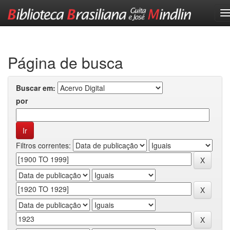
Skip
navigation
Página de busca
Buscar em:
por
Filtros correntes: