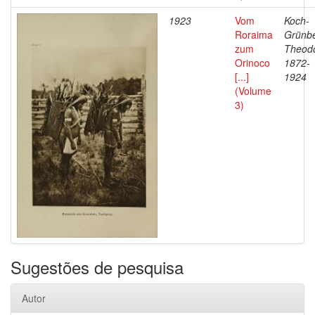
1923
Vom
Koch-
Roraima
Grünbe
zum
Theodo
Orinoco
1872-
[...]
1924
(Volume
3)
Sugestões de pesquisa
Autor