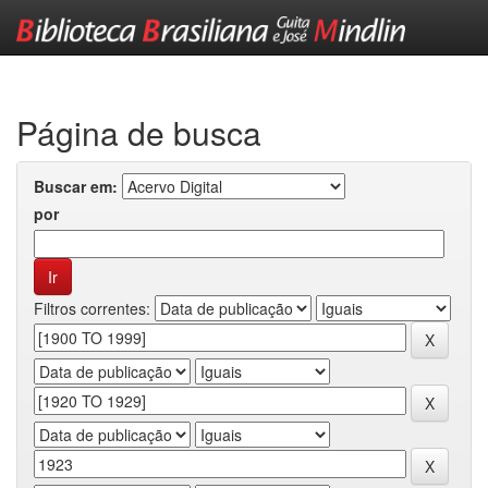
Skip
navigation
Página de busca
Buscar em:
por
Filtros correntes: