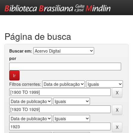
Skip
navigation
Página de busca
Buscar em:
por
Filtros correntes: