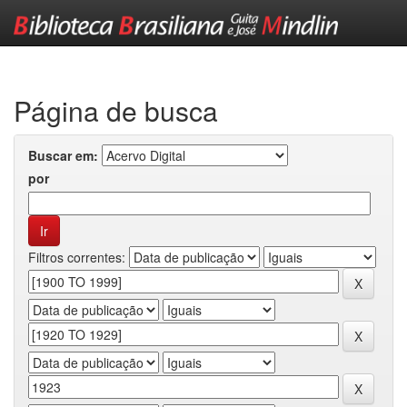
Skip
navigation
Página de busca
Buscar em:
por
Filtros correntes: