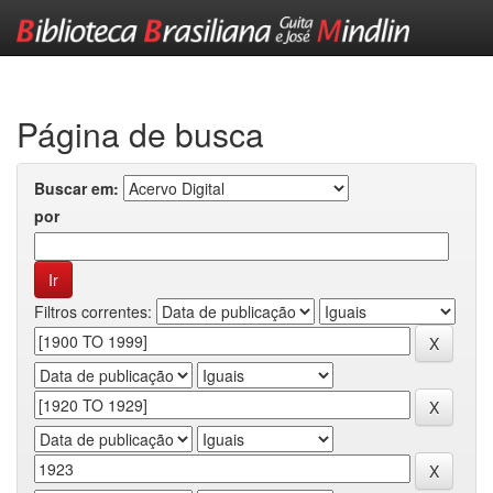
Skip
navigation
Página de busca
Buscar em:
por
Filtros correntes: