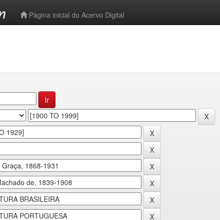
-->
Página inicial do Acervo Digital