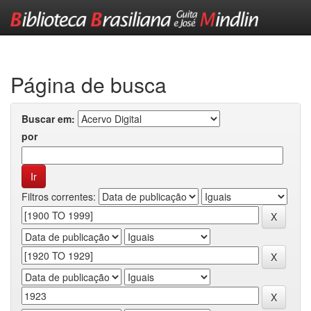
Skip
navigation
Página de busca
Buscar em:
por
Filtros correntes: