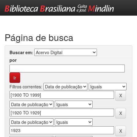
Skip
navigation
Página de busca
Buscar em:
por
Filtros correntes: