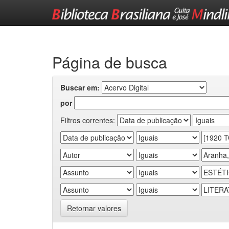
Skip
navigation
Página de busca
Buscar em:
por
Filtros correntes:
Retornar valores