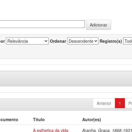
por
Ordenar
Registro(s)
Anterior
1
P
ocumento
Título
Autor(es)
A esthetica da vida
Aranha, Graça, 1868-193