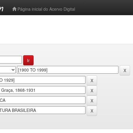
-->
Página inicial do Acervo Digital