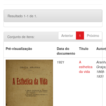
Resultado 1-1 de 1.
Anterior
1
Próximo
Conjunto de itens:
Pré-visualização
Data do
Título
Autor
documento
1921
A
Aranh
esthetica
Graça
da vida
1868-
1931