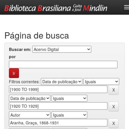
Skip
navigation
Página de busca
Buscar em:
por
Filtros correntes: