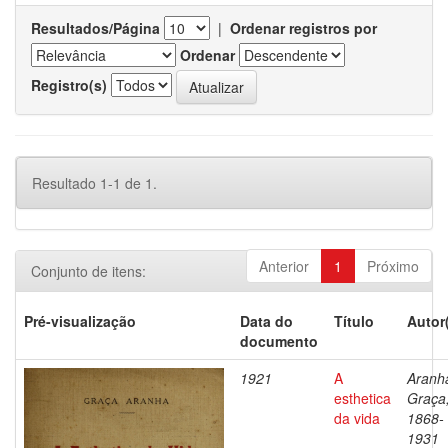
Resultados/Página
|
Ordenar registros por
Ordenar
Registro(s)
Resultado 1-1 de 1.
Anterior
1
Próximo
Conjunto de itens:
Pré-visualização
Data do
Título
Autor
documento
1921
A
Aranh
esthetica
Graça
da vida
1868-
1931