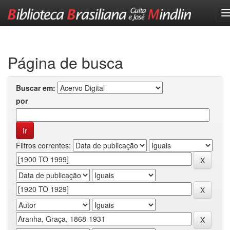
Skip
navigation
Página de busca
Buscar em:
por
Filtros correntes: