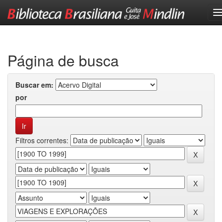
Skip
navigation
Página de busca
Buscar em:
por
Filtros correntes: