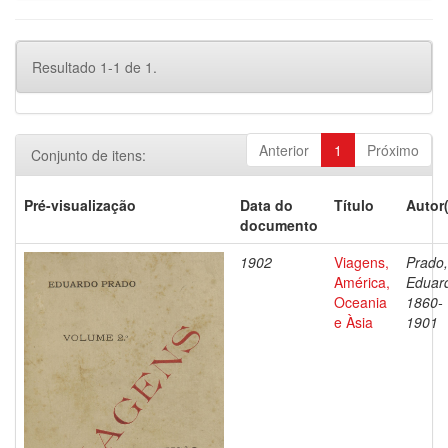
Resultado 1-1 de 1.
Anterior
1
Próximo
Conjunto de itens:
Pré-visualização
Data do
Título
Autor
documento
1902
Viagens,
Prado,
América,
Eduar
Oceania
1860-
e Àsia
1901