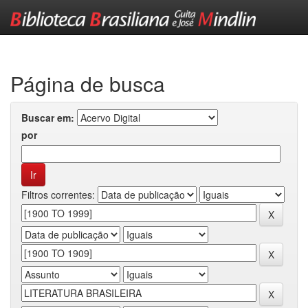
Skip
navigation
Página de busca
Buscar em:
por
Filtros correntes: