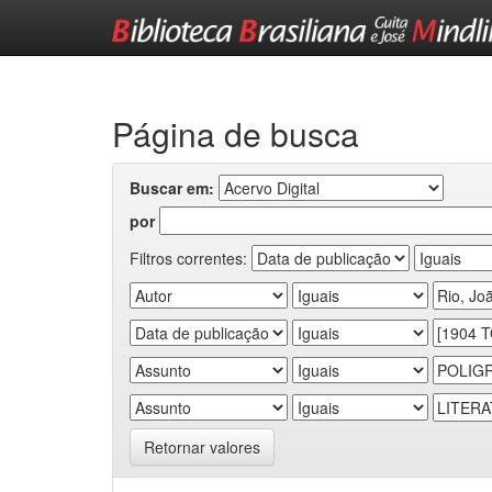
Skip
navigation
Página de busca
Buscar em:
por
Filtros correntes:
Retornar valores