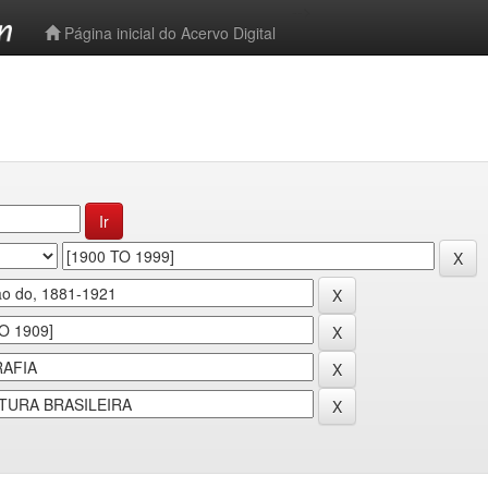
-->
Página inicial do Acervo Digital