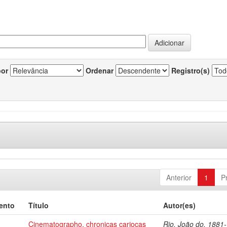
por
Ordenar
Registro(s)
Anterior
1
P
ento
Título
Autor(es)
Cinematographo, chronicas cariocas
Rio, João do, 1881