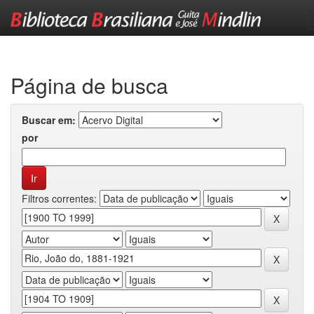
Skip
navigation
Página de busca
Buscar em:
por
Filtros correntes: