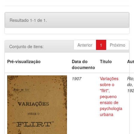
Resultado 1-1 de 1.
Anterior
1
Próximo
Conjunto de itens:
Pré-visualização
Data do
Título
Aut
documento
1907
Variações
Rio
sobre o
do,
"flirt",
19
pequeno
ensaio de
psychologia
urbana