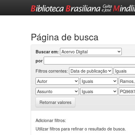
Skip
navigation
Página de busca
Buscar em:
por
Filtros correntes:
Retornar valores
Adicionar filtros:
Utilizar filtros para refinar o resultado de busca.