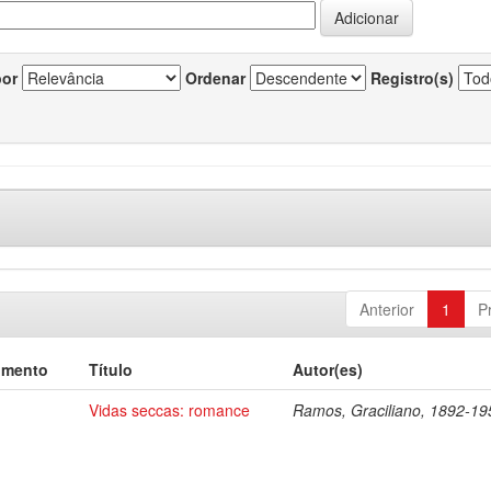
por
Ordenar
Registro(s)
Anterior
1
P
umento
Título
Autor(es)
Vidas seccas: romance
Ramos, Graciliano, 1892-19