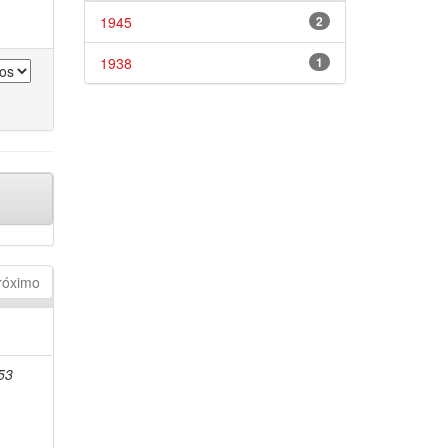
1945
2
1938
1
róximo
53