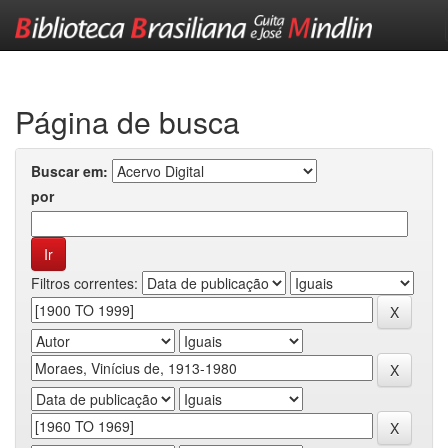
Skip
navigation
Página de busca
Buscar em:
por
Filtros correntes: