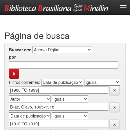
Skip
navigation
Página de busca
Buscar em:
por
Filtros correntes: