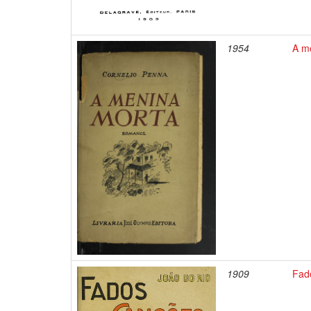
1954
A m
1909
Fad