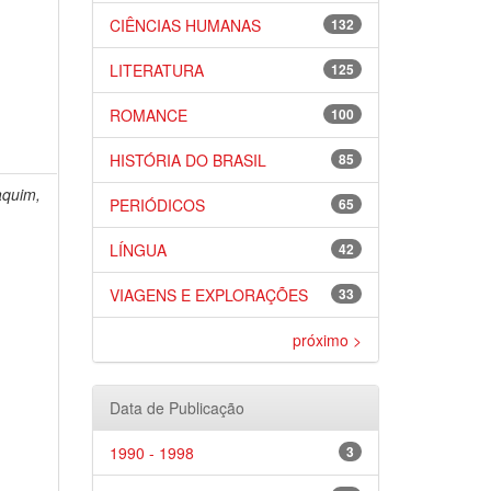
CIÊNCIAS HUMANAS
132
LITERATURA
125
ROMANCE
100
HISTÓRIA DO BRASIL
85
aquim,
PERIÓDICOS
65
LÍNGUA
42
VIAGENS E EXPLORAÇÕES
33
próximo >
Data de Publicação
1990 - 1998
3