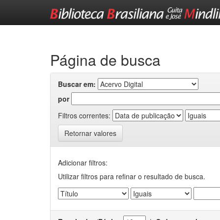
Skip
navigation
Página de busca
Buscar em:
por
Filtros correntes:
Retornar valores
Adicionar filtros:
Utilizar filtros para refinar o resultado de busca.