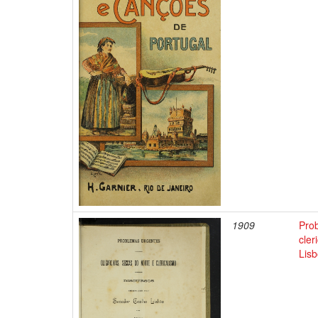
1909
Prob
cler
Lis