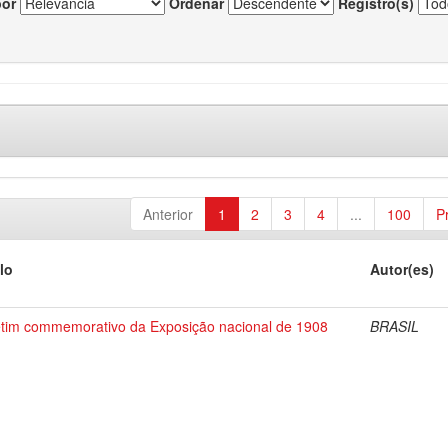
por
Ordenar
Registro(s)
Anterior
1
2
3
4
...
100
P
lo
Autor(es)
etim commemorativo da Exposição nacional de 1908
BRASIL