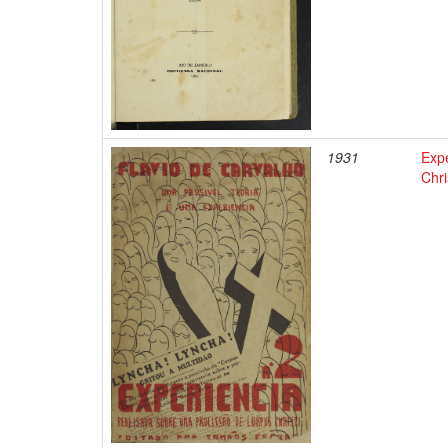
1931
Expe
Chri