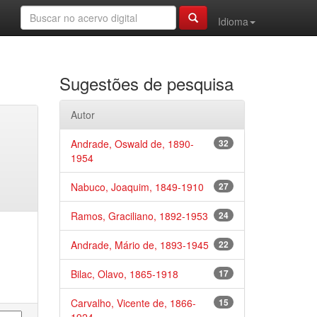
Idioma
Sugestões de pesquisa
Autor
Andrade, Oswald de, 1890-
32
1954
Nabuco, Joaquim, 1849-1910
27
Ramos, Graciliano, 1892-1953
24
Andrade, Mário de, 1893-1945
22
Bilac, Olavo, 1865-1918
17
Carvalho, Vicente de, 1866-
15