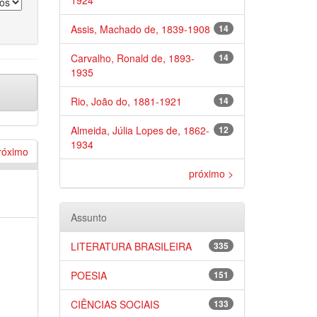
1924
Assis, Machado de, 1839-1908
14
Carvalho, Ronald de, 1893-
14
1935
Rio, João do, 1881-1921
14
Almeida, Júlia Lopes de, 1862-
12
1934
róximo
próximo >
Assunto
LITERATURA BRASILEIRA
335
POESIA
151
CIÊNCIAS SOCIAIS
133