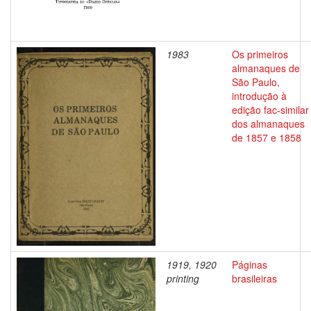
1983
Os primeiros
almanaques de
São Paulo,
introdução à
edição fac-similar
dos almanaques
de 1857 e 1858
1919, 1920
Páginas
printing
brasileiras