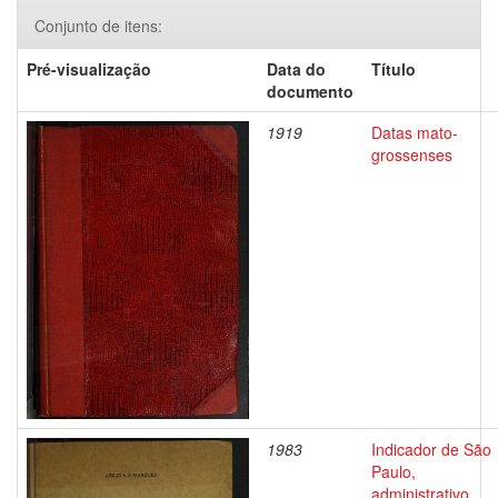
Conjunto de itens:
Pré-visualização
Data do
Título
documento
1919
Datas mato-
grossenses
1983
Indicador de São
Paulo,
administrativo,