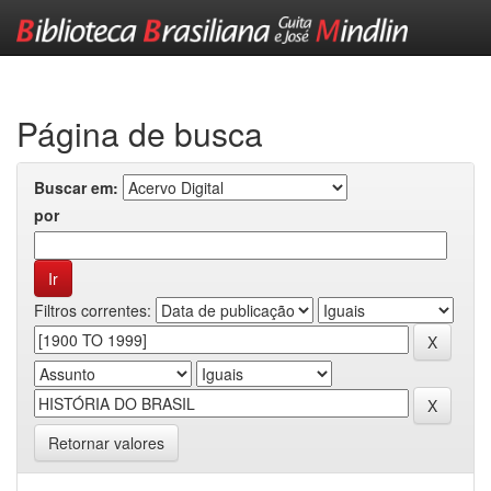
Skip
navigation
Página de busca
Buscar em:
por
Filtros correntes:
Retornar valores