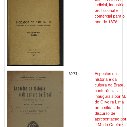
judicial, industrial,
profissional e
comercial para o
ano de 1878
1923
Aspectos da
história e da
cultura do Brasil,
conferências
inaugurais por M.
de Oliveira Lima
precedidas do
discurso de
apresentação por
J.M. de Queiroz