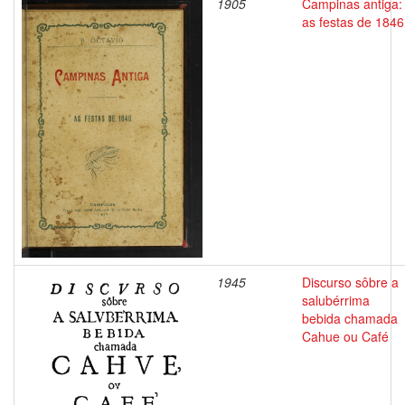
1905
Campinas antiga:
as festas de 1846
1945
Discurso sôbre a
salubérrima
bebida chamada
Cahue ou Café