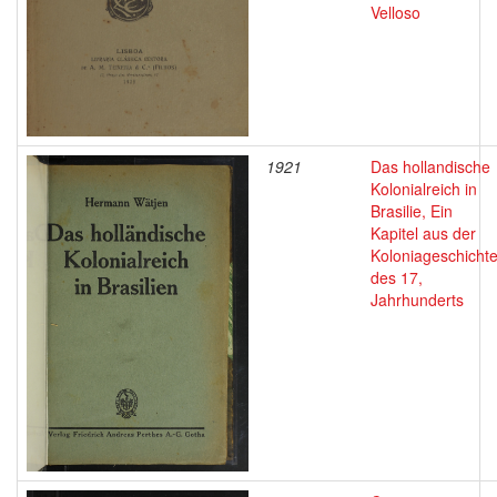
Velloso
1921
Das hollandische
Kolonialreich in
Brasilie, Ein
Kapitel aus der
Koloniageschicht
des 17,
Jahrhunderts