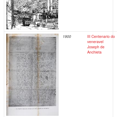
1900
III Centenario do
veneravel
Joseph de
Anchieta