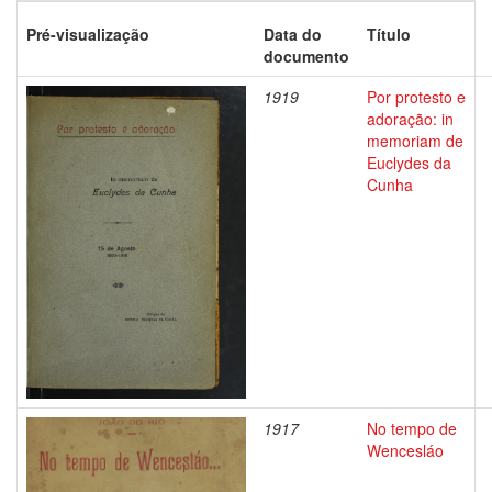
Pré-visualização
Data do
Título
documento
1919
Por protesto e
adoração: in
memoriam de
Euclydes da
Cunha
1917
No tempo de
Wencesláo