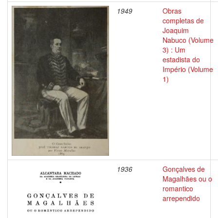
1949
Obras
completas de
Joaquim
Nabuco (Volume
3) : Um
estadista do
Império (Volume
1)
1936
Gonçalves de
Magalhães ou o
romantico
arrependido