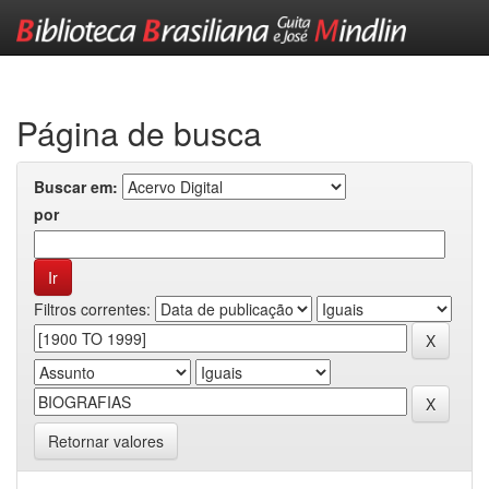
Skip
navigation
Página de busca
Buscar em:
por
Filtros correntes:
Retornar valores