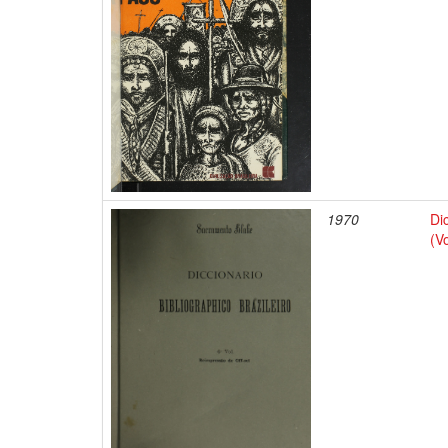
1970
Di
(V