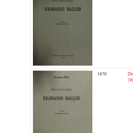
1970
Di
(V