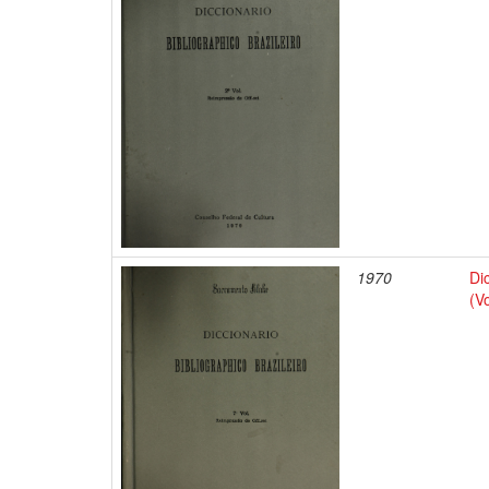
1970
Di
(V