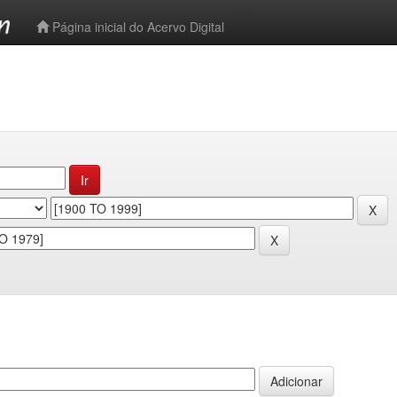
-->
Página inicial do Acervo Digital