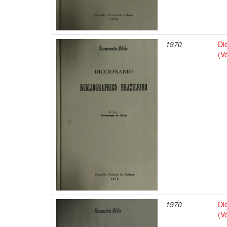
1970
Di
(V
1970
Di
(V