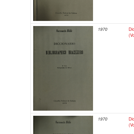
1970
Di
(V
1970
Di
(V