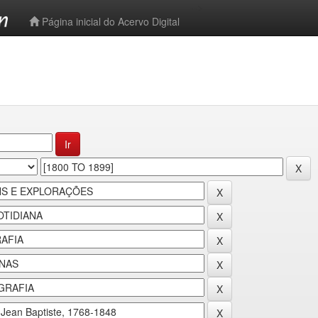
-->
Página inicial do Acervo Digital