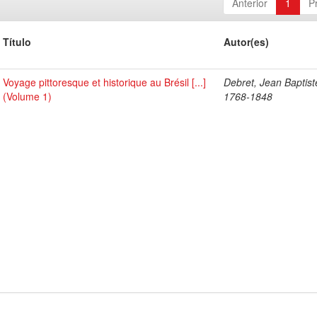
Anterior
1
P
Título
Autor(es)
Voyage pittoresque et historique au Brésil [...]
Debret, Jean Baptist
(Volume 1)
1768-1848