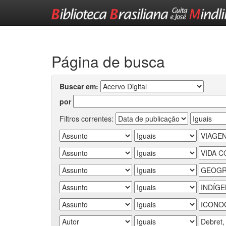
Skip
navigation
Página de busca
Buscar em:
por
Filtros correntes: