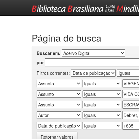
Skip
navigation
Página de busca
Buscar em:
por
Filtros correntes:
Retornar valores