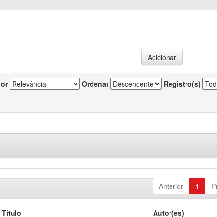
por
Ordenar
Registro(s)
Anterior
1
P
Título
Autor(es)