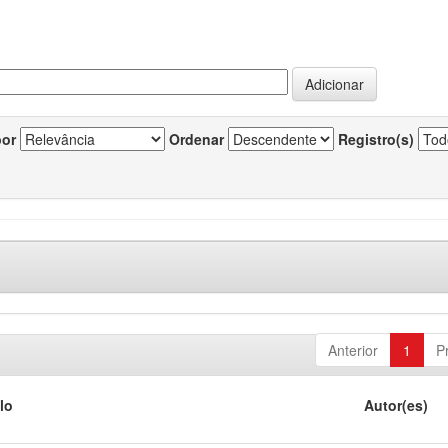
por
Ordenar
Registro(s)
Anterior
1
P
lo
Autor(es)