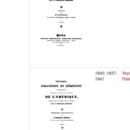
1840; 1837-
Voya
1841
l'hi