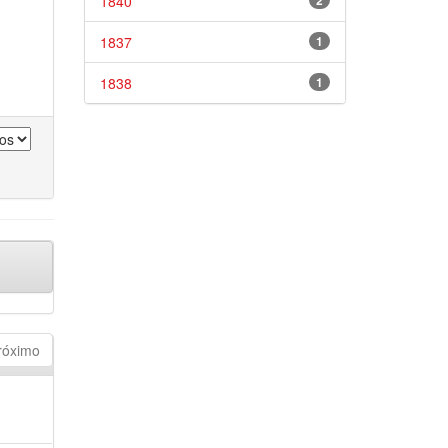
1840
2
1837
1
1838
1
róximo