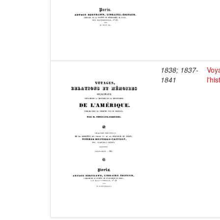
1838; 1837-
Voya
1841
l'hi