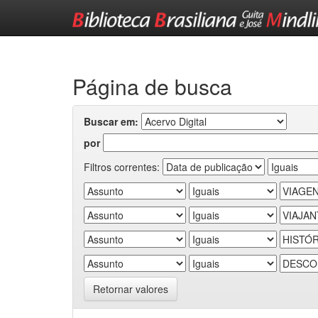
Skip
navigation
Página de busca
Buscar em:
por
Filtros correntes:
Retornar valores