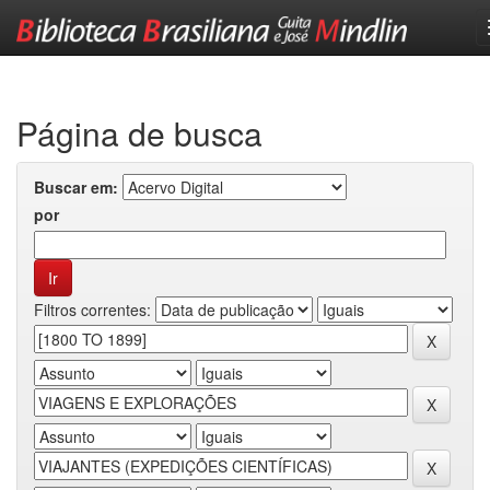
Skip
navigation
Página de busca
Buscar em:
por
Filtros correntes: