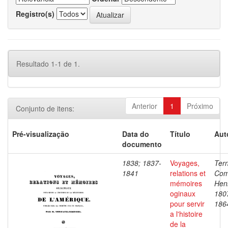
Registro(s)
Resultado 1-1 de 1.
Anterior
1
Próximo
Conjunto de itens:
Pré-visualização
Data do
Título
Aut
documento
1838; 1837-
Voyages,
Ter
1841
relations et
Com
mémoires
Henr
oginaux
180
pour servir
186
a l'histoire
de la