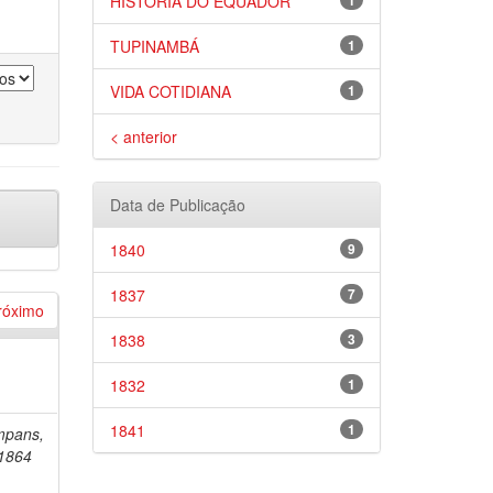
HISTÓRIA DO EQUADOR
1
TUPINAMBÁ
1
VIDA COTIDIANA
1
< anterior
Data de Publicação
1840
9
1837
7
róximo
1838
3
1832
1
1841
1
mpans,
-1864