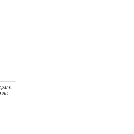
mpans,
-1864