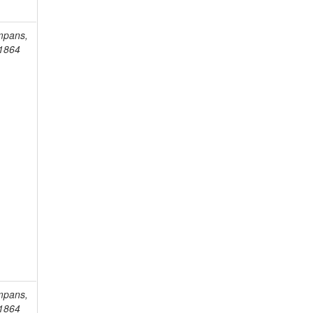
mpans,
-1864
mpans,
-1864