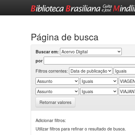
Skip
navigation
Página de busca
Buscar em:
por
Filtros correntes:
Retornar valores
Adicionar filtros:
Utilizar filtros para refinar o resultado de busca.