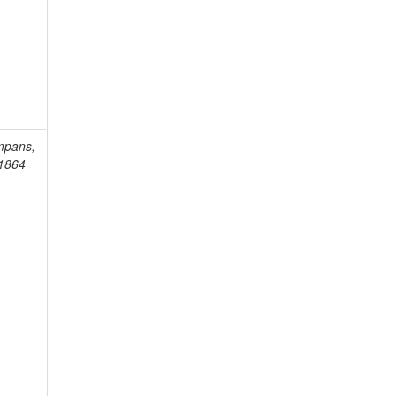
mpans,
-1864