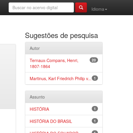
Idioma
Sugestões de pesquisa
Autor
Ternaux-Compans, Henri,
20
1807-1864
Martinus, Karl Friedrich Philip v...
1
Assunto
HISTÓRIA
1
HISTÓRIA DO BRASIL
1