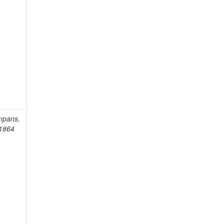
mpans,
-1864