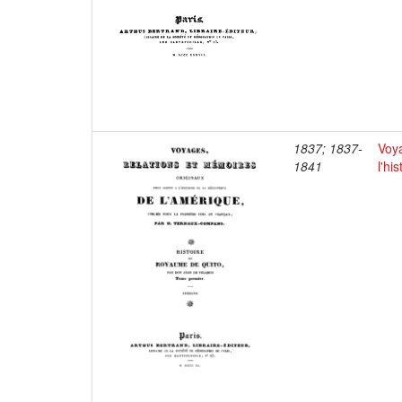
1837; 1837-
Voya
1841
l'hi