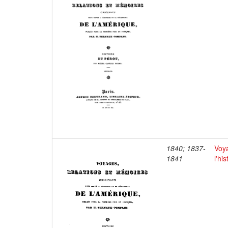
1840; 1837-
Voya
1841
l'hi