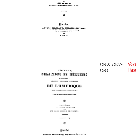
1840; 1837-
Voya
1841
l'hi