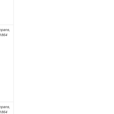
mpans,
-1864
mpans,
-1864