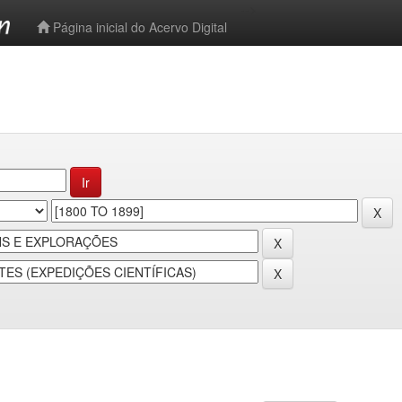
-->
Página inicial do Acervo Digital