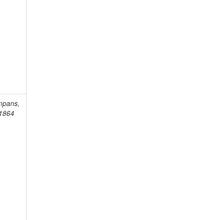
mpans,
-1864