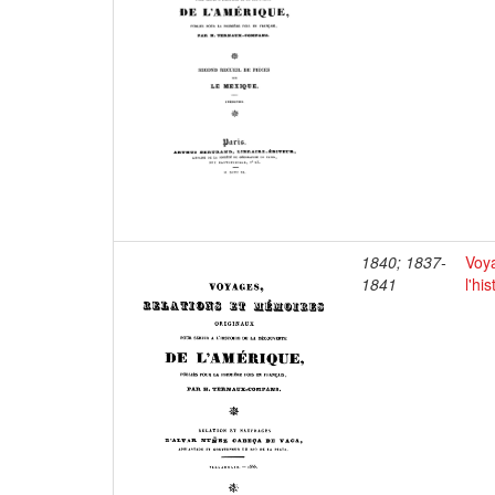
1840; 1837-
Voya
1841
l'hi