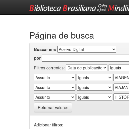
Skip
navigation
Página de busca
Buscar em:
por
Filtros correntes:
Retornar valores
Adicionar filtros: