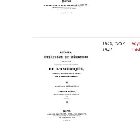
1840; 1837-
Voya
1841
l'hi