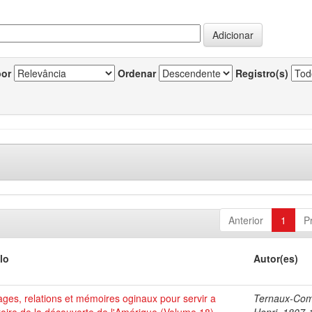
por
Ordenar
Registro(s)
Anterior
1
P
lo
Autor(es)
ges, relations et mémoires oginaux pour servir a
Ternaux-Co