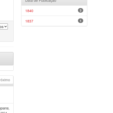
Data de Publicação
1840
3
1837
1
róximo
mpans,