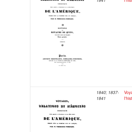
1841
l'hi
1840; 1837-
Voya
1841
l'hi