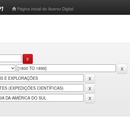
-->
Página inicial do Acervo Digital