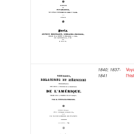
1840; 1837-
Voya
1841
l'hi