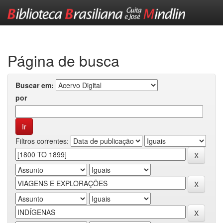
Skip
navigation
Página de busca
Buscar em:
por
Filtros correntes: