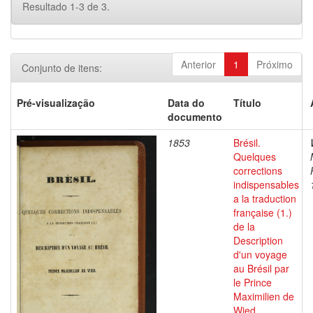
Resultado 1-3 de 3.
Anterior
1
Próximo
Conjunto de itens:
Pré-visualização
Data do
Título
documento
1853
Brésil.
Quelques
corrections
indispensables
a la traduction
française (1.)
de la
Description
d'un voyage
au Brésil par
le Prince
Maximilien de
Wied