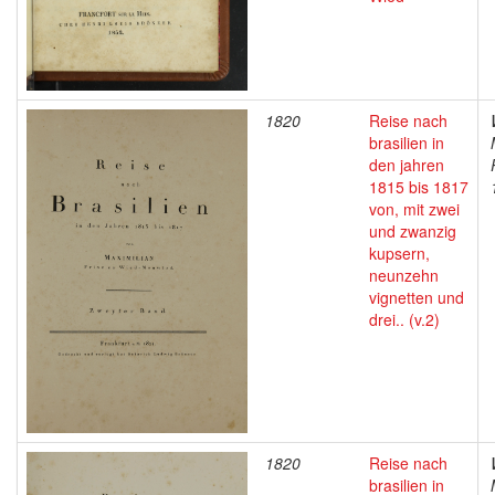
1820
Reise nach
brasilien in
den jahren
1815 bis 1817
von, mit zwei
und zwanzig
kupsern,
neunzehn
vignetten und
drei.. (v.2)
1820
Reise nach
brasilien in