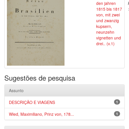
den jahren
1815 bis 1817
von, mit zwei
und zwanzig
kupsern,
neunzehn
vignetten und
drei.. (v.1)
Sugestões de pesquisa
Assunto
DESCRIÇÃO E VIAGENS
1
Wied, Maximiliano, Prinz von, 178...
1