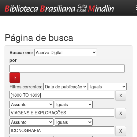
Skip
navigation
Página de busca
Buscar em:
por
Filtros correntes: