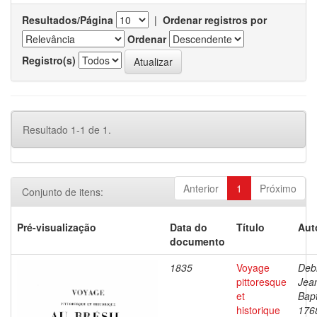
Resultados/Página
|
Ordenar registros por
Ordenar
Registro(s)
Resultado 1-1 de 1.
Anterior
1
Próximo
Conjunto de itens:
Pré-visualização
Data do
Título
Aut
documento
1835
Voyage
Debr
pittoresque
Jea
et
Bapt
historique
176