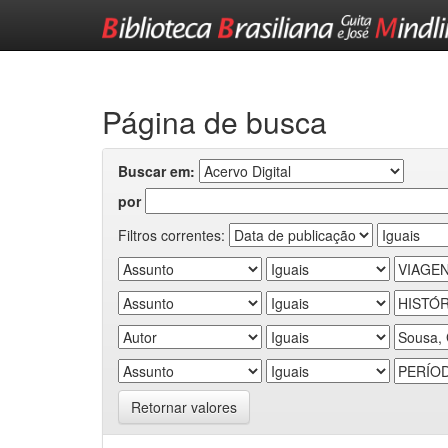
Skip
navigation
Página de busca
Buscar em:
por
Filtros correntes:
Retornar valores