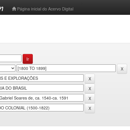
-->
Página inicial do Acervo Digital