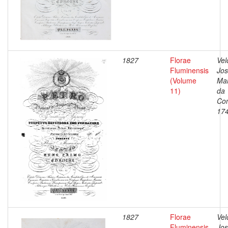
1827
Florae
Vel
Fluminensis
Jo
(Volume
Ma
11)
da
Con
17
1827
Florae
Vel
Fluminensis
Jo