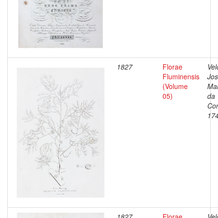
1827
Florae
Vel
Fluminensis
Jo
(Volume
Ma
05)
da
Con
17
1827
Florae
Vel