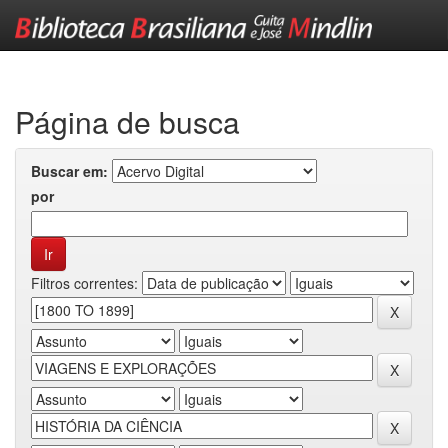
Skip
navigation
Página de busca
Buscar em:
por
Filtros correntes: