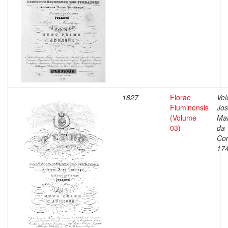
1827
Florae
Vel
Fluminensis
Jo
(Volume
Ma
03)
da
Con
17