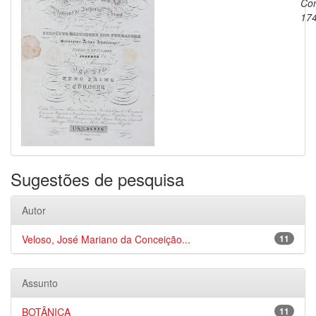
Con
17
Sugestões de pesquisa
Autor
Veloso, José Mariano da Conceição...
11
Assunto
BOTÂNICA
11