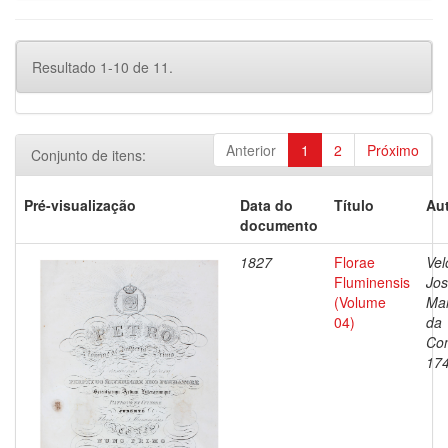
Resultado 1-10 de 11.
Anterior
1
2
Próximo
Conjunto de itens:
Pré-visualização
Data do
Título
Aut
documento
1827
Florae
Vel
Fluminensis
Jo
(Volume
Ma
04)
da
Con
17