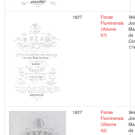
1827
Florae
Vel
Fluminensis
Jo
(Volume
Ma
07)
da
Con
17
1827
Florae
Vel
Fluminensis
Jo
(Volume
Ma
02)
da