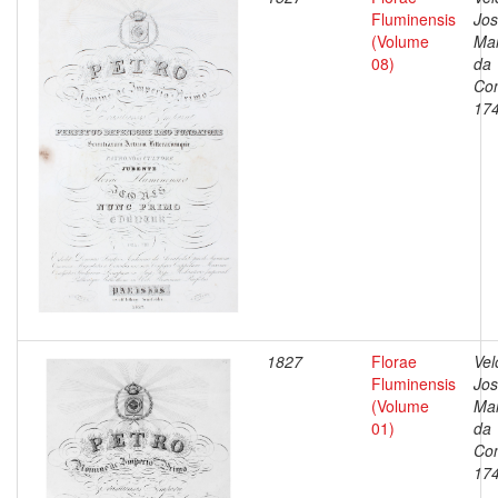
Fluminensis
Jo
(Volume
Ma
08)
da
Con
17
1827
Florae
Vel
Fluminensis
Jo
(Volume
Ma
01)
da
Con
17