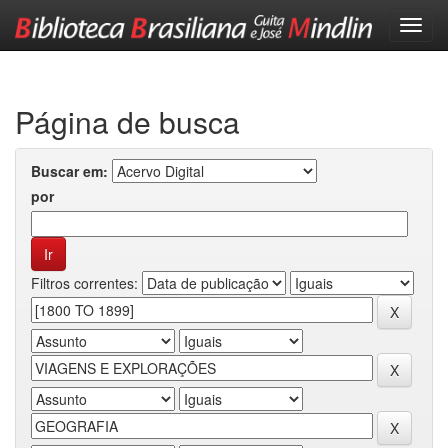
Skip
navigation
Página de busca
Buscar em:
por
Filtros correntes: