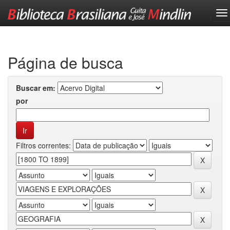
Skip
navigation
Página de busca
Buscar em:
por
Filtros correntes: