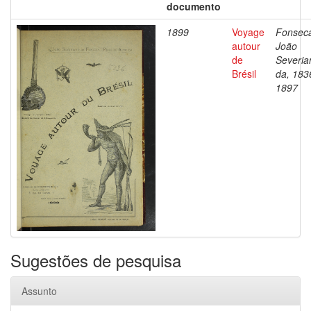
documento
1899
Voyage
Fonsec
autour
João
de
Severia
Brésil
da, 183
1897
Sugestões de pesquisa
Assunto