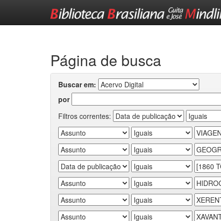
Skip
navigation
Página de busca
Buscar em:
por
Filtros correntes: