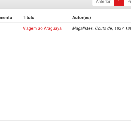
Anterior
1
P
umento
Título
Autor(es)
Viagem ao Araguaya
Magalhães, Couto de, 1837-18