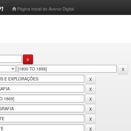
-->
Página inicial do Acervo Digital