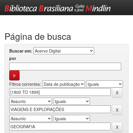
Skip
navigation
Página de busca
Buscar em:
por
Filtros correntes: