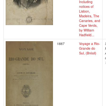
Including
notices of
Lisbon,
Madeira, The
Canaries, and
Cape Verds,
by William
Hadfield...
1887
Voyage a Rio-
Grande do
Sul, (Brésil)