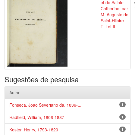
et de Sainte-
Catherine, par
M. Auguste de
Saint-Hilaire ...
T. I et II
Sugestões de pesquisa
Autor
Fonseca, João Severiano da, 1836-...
1
Hadfield, William, 1806-1887
1
Koster, Henry, 1793-1820
1