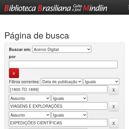
Skip
navigation
Página de busca
Buscar em:
por
Filtros correntes: