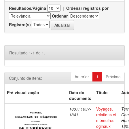
Resultados/Página
|
Ordenar registros por
Ordenar
Registro(s)
Resultado 1-1 de 1.
Anterior
1
Próximo
Conjunto de itens:
Pré-visualização
Data do
Título
Aut
documento
1837; 1837-
Voyages,
Ter
1841
relations et
Com
mémoires
Henr
oginaux
180