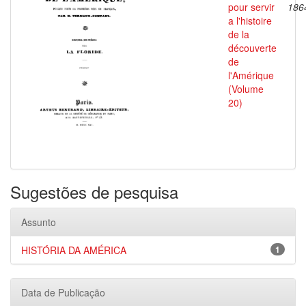
pour servir
186
a l'histoire
de la
découverte
de
l'Amérique
(Volume
20)
Sugestões de pesquisa
Assunto
HISTÓRIA DA AMÉRICA
1
Data de Publicação