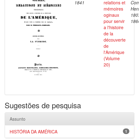
1841
relations et
Com
mémoires
Henr
oginaux
180
pour servir
186
a l'histoire
de la
découverte
de
l'Amérique
(Volume
20)
Sugestões de pesquisa
Assunto
HISTÓRIA DA AMÉRICA
1