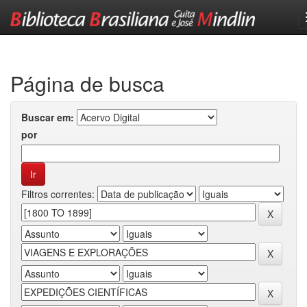
Skip
navigation
Página de busca
Buscar em:
por
Filtros correntes: