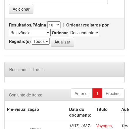
Resultados/Página
|
Ordenar registros por
Ordenar
Registro(s)
Resultado 1-1 de 1.
Anterior
1
Próximo
Conjunto de itens:
Pré-visualização
Data do
Título
Aut
documento
1837; 1837-
Voyages,
Ter